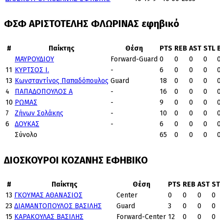
ΦΣΦ ΑΡΙΣΤΟΤΕΛΗΣ ΦΛΩΡΙΝΑΣ εφηβικό
#
Παίκτης
Θέση
PTS
REB
AST
STL
ΜΑΥΡΟΥΔΙΟΥ
Forward-Guard
0
0
0
0
11
ΚΥΡΤΣΟΣ Ι.
-
6
0
0
0
13
Κωνσταντίνος Παπαδόπουλος
Guard
18
0
0
0
4
ΠΑΠΑΔΟΠΟΥΛΟΣ Α
-
16
0
0
0
10
ΡΩΜΑΣ
-
9
0
0
0
7
Ζήνων Σολάκης
-
10
0
0
0
6
ΔΟΥΚΑΣ
-
6
0
0
0
Σύνολο
65
0
0
0
ΔΙΟΣΚΟΥΡΟΙ ΚΟΖΑΝΗΣ ΕΦΗΒΙΚΟ
#
Παίκτης
Θέση
PTS
REB
AST
ST
13
ΓΚΟΥΜΑΣ ΑΘΑΝΑΣΙΟΣ
Center
0
0
0
0
23
ΔΙΑΜΑΝΤΟΠΟΥΛΟΣ ΒΑΣΙΛΗΣ
Guard
3
0
0
0
15
ΚΑΡΑΚΟΥΛΑΣ ΒΑΣΙΛΗΣ
Forward-Center
12
0
0
0