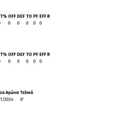
FT%
OFF
DEF
TO
PF
EFF R
0
0
0
0
0
0
FT%
OFF
DEF
TO
PF
EFF R
0
0
0
0
0
0
ρα Αγώνα
Τελικό
11/2024
0'