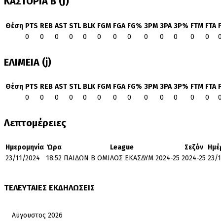
ΚΑΣΤΟΡΙΑ Β (J)
Θέση
PTS
REB
AST
STL
BLK
FGM
FGA
FG%
3PM
3PA
3P%
FTM
FTA
0
0
0
0
0
0
0
0
0
0
0
0
0
ΕΛΙΜΕΙΑ (j)
Θέση
PTS
REB
AST
STL
BLK
FGM
FGA
FG%
3PM
3PA
3P%
FTM
FTA
0
0
0
0
0
0
0
0
0
0
0
0
0
Λεπτομέρειες
Ημερομηνία
Ώρα
League
Σεζόν
Ημέ
23/11/2024
18:52
ΠΑΙΔΩΝ Β ΟΜΙΛΟΣ ΕΚΑΣΔΥΜ 2024-25
2024-25
23/
ΤΕΛΕΥΤΑΙΕΣ ΕΚΔΗΛΩΣΕΙΣ
Αύγουστος 2026