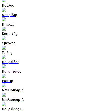
Πούλος
Μαυρίδης
Πιπίλας
Καφετζής
Σμέρνος
Τσίλης
Πουρλίδας
Παπαπέσιος
Ράπτης
Μπιλιούρης Δ
Μπιλιούρης Α
Πουρλίδας Β