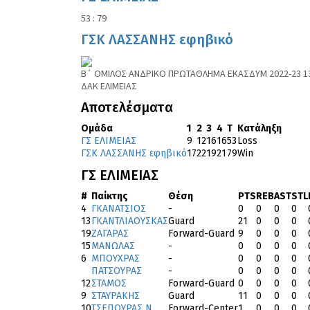
53 : 79
ΓΣΚ ΛΑΣΣΑΝΗΣ εφηβικό
Β΄ ΟΜΙΛΟΣ ΑΝΔΡΙΚΟ ΠΡΩΤΑΘΛΗΜΑ ΕΚΑΣΔΥΜ 2022-23 13/
ΔΑΚ ΕΛΙΜΕΙΑΣ
Αποτελέσματα
Ομάδα
1
2
3
4
T
Κατάληξη
ΓΣ ΕΛΙΜΕΙΑΣ
9
12
16
16
53
Loss
ΓΣΚ ΛΑΣΣΑΝΗΣ εφηβικό
17
22
19
21
79
Win
ΓΣ ΕΛΙΜΕΙΑΣ
#
Παίκτης
Θέση
PTS
REB
AST
STL
4
ΓΚΑΝΑΤΣΙΟΣ
-
0
0
0
0
13
ΓΚΑΝΤΛΙΑΟΥΣΚΑΣ
Guard
21
0
0
0
19
ΖΑΓΑΡΑΣ
Forward-Guard
9
0
0
0
15
ΜΑΝΩΛΑΣ
-
0
0
0
0
6
ΜΠΟΥΧΡΑΣ
-
0
0
0
0
ΠΑΤΣΟΥΡΑΣ
-
0
0
0
0
12
ΣΤΑΜΟΣ
Forward-Guard
0
0
0
0
9
ΣΤΑΥΡΑΚΗΣ
Guard
11
0
0
0
10
ΤΣΕΠΟΥΡΑΣ Ν
Forward-Center
1
0
0
0