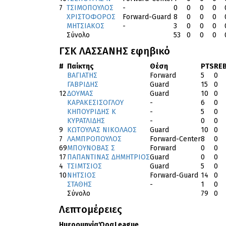
7
ΤΣΙΜΟΠΟΥΛΟΣ
-
0
0
0
0
ΧΡΙΣΤΟΦΟΡΟΣ
Forward-Guard
8
0
0
0
ΜΗΤΣΙΑΚΟΣ
-
3
0
0
0
Σύνολο
53
0
0
0
ΓΣΚ ΛΑΣΣΑΝΗΣ εφηβικό
#
Παίκτης
Θέση
PTS
RE
ΒΑΓΙΑΤΗΣ
Forward
5
0
ΓΑΒΡΙΔΗΣ
Guard
15
0
12
ΔΟΥΜΑΣ
Guard
10
0
ΚΑΡΑΚΕΣΙΣΟΓΛΟΥ
-
6
0
ΚΗΠΟΥΡΙΔΗΣ Κ
-
5
0
ΚΥΡΑΤΛΙΔΗΣ
-
0
0
9
ΚΩΤΟΥΛΑΣ ΝΙΚΟΛΑΟΣ
Guard
10
0
7
ΛΑΜΠΡΟΠΟΥΛΟΣ
Forward-Center
8
0
69
ΜΠΟΥΝΟΒΑΣ Σ
Forward
0
0
17
ΠΑΠΑΝΤΙΝΑΣ ΔΗΜΗΤΡΙΟΣ
Guard
0
0
4
ΤΣΙΜΤΣΙΟΣ
Guard
5
0
10
ΝΗΤΣΙΟΣ
Forward-Guard
14
0
ΣΤΑΘΗΣ
-
1
0
Σύνολο
79
0
Λεπτομέρειες
Ημερομηνία
Ώρα
League