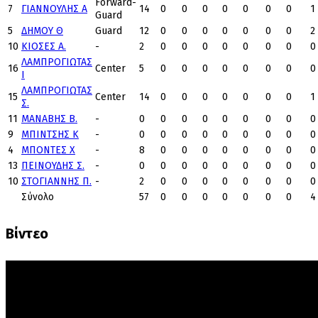
Forward-
7
ΓΙΑΝΝΟΥΛΗΣ Α
14
0
0
0
0
0
0
0
1
Guard
5
ΔΗΜΟΥ Θ
Guard
12
0
0
0
0
0
0
0
2
10
ΚΙΟΣΕΣ Α.
-
2
0
0
0
0
0
0
0
0
ΛΑΜΠΡΟΓΙΩΤΑΣ
16
Center
5
0
0
0
0
0
0
0
0
Ι
ΛΑΜΠΡΟΓΙΩΤΑΣ
15
Center
14
0
0
0
0
0
0
0
1
Σ.
11
ΜΑΝΑΒΗΣ Β.
-
0
0
0
0
0
0
0
0
0
9
ΜΠΙΝΤΣΗΣ Κ
-
0
0
0
0
0
0
0
0
0
4
ΜΠΟΝΤΕΣ Χ
-
8
0
0
0
0
0
0
0
0
13
ΠΕΙΝΟΥΔΗΣ Σ.
-
0
0
0
0
0
0
0
0
0
10
ΣΤΟΓΙΑΝΝΗΣ Π.
-
2
0
0
0
0
0
0
0
0
Σύνολο
57
0
0
0
0
0
0
0
4
Βίντεο