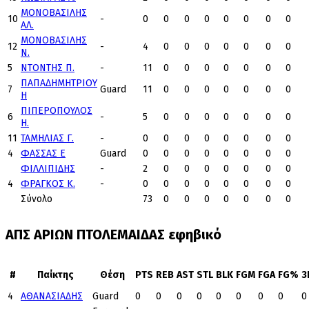
ΜΟΝΟΒΑΣΙΛΗΣ
10
-
0
0
0
0
0
0
0
0
ΑΛ.
ΜΟΝΟΒΑΣΙΛΗΣ
12
-
4
0
0
0
0
0
0
0
Ν.
5
ΝΤΟΝΤΗΣ Π.
-
11
0
0
0
0
0
0
0
ΠΑΠΑΔΗΜΗΤΡΙΟΥ
7
Guard
11
0
0
0
0
0
0
0
Η
ΠΙΠΕΡΟΠΟΥΛΟΣ
6
-
5
0
0
0
0
0
0
0
Η.
11
ΤΑΜΗΛΙΑΣ Γ.
-
0
0
0
0
0
0
0
0
4
ΦΑΣΣΑΣ Ε
Guard
0
0
0
0
0
0
0
0
ΦΙΛΛΙΠΙΔΗΣ
-
2
0
0
0
0
0
0
0
4
ΦΡΑΓΚΟΣ Κ.
-
0
0
0
0
0
0
0
0
Σύνολο
73
0
0
0
0
0
0
0
ΑΠΣ ΑΡΙΩΝ ΠΤΟΛΕΜΑΙΔΑΣ εφηβικό
#
Παίκτης
Θέση
PTS
REB
AST
STL
BLK
FGM
FGA
FG%
3
4
ΑΘΑΝΑΣΙΑΔΗΣ
Guard
0
0
0
0
0
0
0
0
0