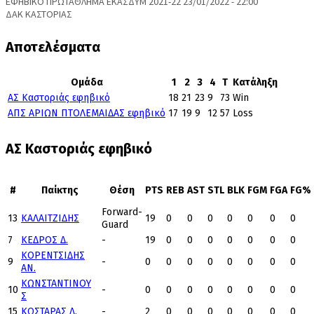
ΕΦΗΒΙΚΟ ΠΡΩΤΑΘΛΗΜΑ ΕΚΑΣΔΥΜ 2021-22 23/01/2022 - 22:00
ΔΑΚ ΚΑΣΤΟΡΙΑΣ
Αποτελέσματα
Ομάδα
1
2
3
4
T
Κατάληξη
ΑΣ Καστοριάς εφηβικό
18
21
23
9
73
Win
ΑΠΣ ΑΡΙΩΝ ΠΤΟΛΕΜΑΙΔΑΣ εφηβικό
17
19
9
12
57
Loss
ΑΣ Καστοριάς εφηβικό
#
Παίκτης
Θέση
PTS
REB
AST
STL
BLK
FGM
FGA
FG%
Forward-
13
ΚΑΛΑΙΤΖΙΔΗΣ
19
0
0
0
0
0
0
0
Guard
7
ΚΕΔΡΟΣ Δ.
-
19
0
0
0
0
0
0
0
ΚΟΡΕΝΤΣΙΔΗΣ
9
-
0
0
0
0
0
0
0
0
ΑΝ.
ΚΩΝΣΤΑΝΤΙΝΟΥ
10
-
0
0
0
0
0
0
0
0
Σ
15
ΚΩΣΤΑΡΑΣ Λ.
-
2
0
0
0
0
0
0
0