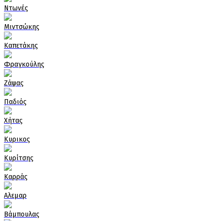
Ντωνές
Μιντσώκης
Καπετάκης
Φραγκούλης
Ζάψας
Παδιός
Χήτας
Κυρικος
Κυρίτσης
Καρράς
Αλεμαρ
Βάμπουλας