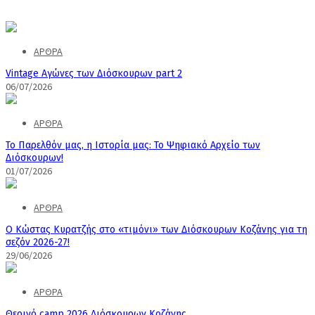
ΑΡΘΡΑ
Vintage Αγώνες των Διόσκουρων part 2
06/07/2026
ΑΡΘΡΑ
Το Παρελθόν μας, η Ιστορία μας: Το Ψηφιακό Αρχείο των
Διόσκουρων!
01/07/2026
ΑΡΘΡΑ
Ο Κώστας Κυρατζής στο «τιμόνι» των Διόσκουρων Κοζάνης για τη
σεζόν 2026-27!
29/06/2026
ΑΡΘΡΑ
Θερινό camp 2026 Διόσκουρων Κοζάνης