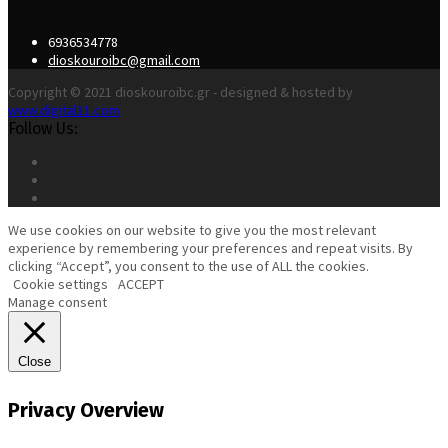
6936534778
dioskouroibc@gmail.com
Copyright © 2021 dioskouroibc.gr - designed & hosted by
www.digital11.com
Follow Us:
We use cookies on our website to give you the most relevant
experience by remembering your preferences and repeat visits. By
clicking “Accept”, you consent to the use of ALL the cookies.
Cookie settings
ACCEPT
Manage consent
Close
Privacy Overview