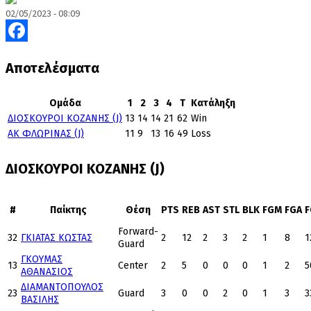
02/05/2023 - 08:09
Facebook
Αποτελέσματα
Ομάδα
1
2
3
4
T
Κατάληξη
ΔΙΟΣΚΟΥΡΟΙ ΚΟΖΑΝΗΣ (J)
13
14
14
21
62
Win
ΑΚ ΦΛΩΡΙΝΑΣ (J)
11
9
13
16
49
Loss
ΔΙΟΣΚΟΥΡΟΙ ΚΟΖΑΝΗΣ (J)
#
Παίκτης
Θέση
PTS
REB
AST
STL
BLK
FGM
FGA
Forward-
32
ΓΚΙΑΤΑΣ ΚΩΣΤΑΣ
2
12
2
3
2
1
8
1
Guard
ΓΚΟΥΜΑΣ
13
Center
2
5
0
0
0
1
2
5
ΑΘΑΝΑΣΙΟΣ
ΔΙΑΜΑΝΤΟΠΟΥΛΟΣ
23
Guard
3
0
0
2
0
1
3
3
ΒΑΣΙΛΗΣ