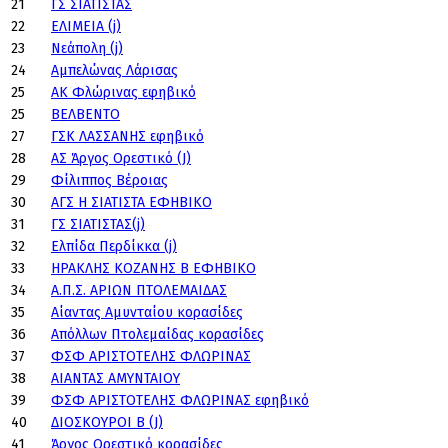
21
ΓΣ ΣΙΑΤΙΣΤΑΣ
22
ΕΛΙΜΕΙΑ (j)
23
Νεάπολη (j)
24
Αμπελώνας Λάρισας
25
ΑΚ Φλώρινας εφηβικό
25
ΒΕΛΒΕΝΤΟ
27
ΓΣΚ ΛΑΣΣΑΝΗΣ εφηβικό
28
ΑΣ Άργος Ορεστικό (J)
29
Φίλιππος Βέροιας
30
ΑΓΣ Η ΣΙΑΤΙΣΤΑ ΕΦΗΒΙΚΟ
31
ΓΣ ΣΙΑΤΙΣΤΑΣ(j)
32
Ελπίδα Περδίκκα (j)
33
ΗΡΑΚΛΗΣ ΚΟΖΑΝΗΣ Β ΕΦΗΒΙΚΟ
34
Α.Π.Σ. ΑΡΙΩΝ ΠΤΟΛΕΜΑΙΔΑΣ
35
Αίαντας Αμυνταίου κορασίδες
36
Απόλλων Πτολεμαίδας κορασίδες
37
ΦΣΦ ΑΡΙΣΤΟΤΕΛΗΣ ΦΛΩΡΙΝΑΣ
38
ΑΙΑΝΤΑΣ ΑΜΥΝΤΑΙΟΥ
39
ΦΣΦ ΑΡΙΣΤΟΤΕΛΗΣ ΦΛΩΡΙΝΑΣ εφηβικό
40
ΔΙΟΣΚΟΥΡΟΙ Β (J)
41
Άργος Ορεστικό κορασίδες