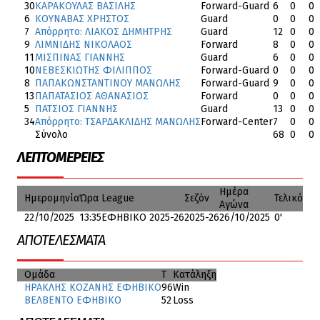
30
ΚΑΡΑΚΟΥΛΑΣ ΒΑΣΙΛΗΣ
Forward-Guard
6
0
0
6
ΚΟΥΝΑΒΑΣ ΧΡΗΣΤΟΣ
Guard
0
0
0
7
Απόρρητο: ΛΙΑΚΟΣ ΔΗΜΗΤΡΗΣ
Guard
12
0
0
9
ΛΙΜΝΙΔΗΣ ΝΙΚΟΛΑΟΣ
Forward
8
0
0
11
ΜΙΣΠΙΝΑΣ ΓΙΑΝΝΗΣ
Guard
6
0
0
10
ΝΕΒΕΣΚΙΩΤΗΣ ΦΙΛΙΠΠΟΣ
Forward-Guard
0
0
0
8
ΠΑΠΑΚΩΝΣΤΑΝΤΙΝΟΥ ΜΑΝΩΛΗΣ
Forward-Guard
9
0
0
13
ΠΑΠΑΤΑΣΙΟΣ ΑΘΑΝΑΣΙΟΣ
Forward
0
0
0
5
ΠΑΤΣΙΟΣ ΓΙΑΝΝΗΣ
Guard
13
0
0
34
Απόρρητο: ΤΣΑΡΔΑΚΛΙΔΗΣ ΜΑΝΩΛΗΣ
Forward-Center
7
0
0
Σύνολο
68
0
0
ΛΕΠΤΟΜΈΡΕΙΕΣ
Ημέρα
Ημερομηνία
Ώρα
League
Σεζόν
Τελικό
Αγώνα
22/10/2025
13:35
ΕΦΗΒΙΚΟ 2025-26
2025-26
26/10/2025
0'
ΑΠΟΤΕΛΈΣΜΑΤΑ
Ομάδα
T
Κατάληξη
ΗΡΑΚΛΗΣ ΚΟΖΑΝΗΣ ΕΦΗΒΙΚΟ
96
Win
ΒΕΛΒΕΝΤΟ ΕΦΗΒΙΚΟ
52
Loss