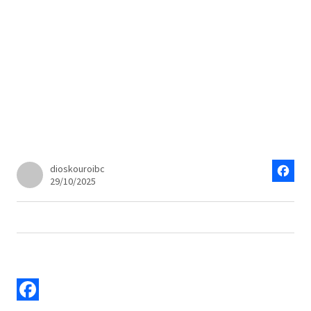
εφηβικού ΕΚΑΣΔΥΜ 2025-26
Αποτελέσματα 6ης αγωνιστικής εφηβικού
ΕΚΑΣΔΥΜ 2025-26
dioskouroibc
29/10/2025
Facebo