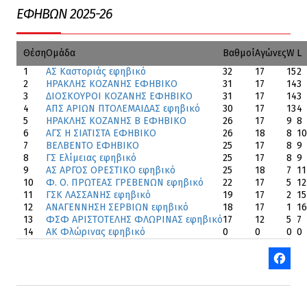
ΕΦΗΒΩΝ 2025-26
Θέση
Ομάδα
Βαθμοί
Αγώνες
W
L
1
ΑΣ Καστοριάς εφηβικό
32
17
15
2
2
ΗΡΑΚΛΗΣ ΚΟΖΑΝΗΣ ΕΦΗΒΙΚΟ
31
17
14
3
3
ΔΙΟΣΚΟΥΡΟΙ ΚΟΖΑΝΗΣ ΕΦΗΒΙΚΟ
31
17
14
3
4
ΑΠΣ ΑΡΙΩΝ ΠΤΟΛΕΜΑΙΔΑΣ εφηβικό
30
17
13
4
5
ΗΡΑΚΛΗΣ ΚΟΖΑΝΗΣ Β ΕΦΗΒΙΚΟ
26
17
9
8
6
ΑΓΣ Η ΣΙΑΤΙΣΤΑ ΕΦΗΒΙΚΟ
26
18
8
10
7
ΒΕΛΒΕΝΤΟ ΕΦΗΒΙΚΟ
25
17
8
9
8
ΓΣ Ελίμειας εφηβικό
25
17
8
9
9
ΑΣ ΑΡΓΟΣ ΟΡΕΣΤΙΚΟ εφηβικό
25
18
7
11
10
Φ. Ο. ΠΡΩΤΕΑΣ ΓΡΕΒΕΝΩΝ εφηβικό
22
17
5
12
11
ΓΣΚ ΛΑΣΣΑΝΗΣ εφηβικό
19
17
2
15
12
ΑΝΑΓΕΝΝΗΣΗ ΣΕΡΒΙΩΝ εφηβικό
18
17
1
16
13
ΦΣΦ ΑΡΙΣΤΟΤΕΛΗΣ ΦΛΩΡΙΝΑΣ εφηβικό
17
12
5
7
14
ΑΚ Φλώρινας εφηβικό
0
0
0
0
Facebo