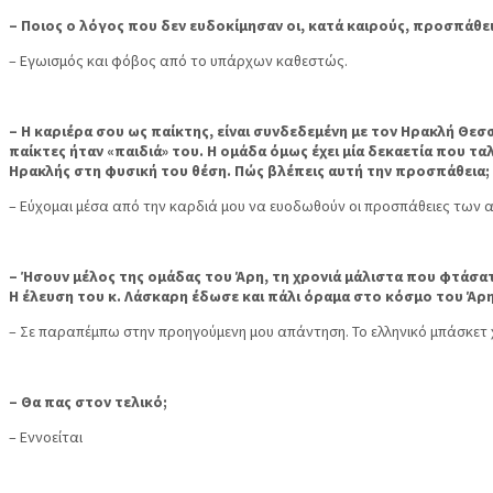
– Ποιος ο λόγος που δεν ευδοκίμησαν οι, κατά καιρούς, προσπάθει
– Εγωισμός και φόβος από το υπάρχων καθεστώς.
– Η καριέρα σου ως παίκτης, είναι συνδεδεμένη με τον Ηρακλή Θεσ
παίκτες ήταν «παιδιά» του. Η ομάδα όμως έχει μία δεκαετία που τα
Ηρακλής στη φυσική του θέση. Πώς βλέπεις αυτή την προσπάθεια;
– Εύχομαι μέσα από την καρδιά μου να ευοδωθούν οι προσπάθειες των
– Ήσουν μέλος της ομάδας του Άρη, τη χρονιά μάλιστα που φτάσατ
Η έλευση του κ. Λάσκαρη έδωσε και πάλι όραμα στο κόσμο του Άρη,
– Σε παραπέμπω στην προηγούμενη μου απάντηση. Το ελληνικό μπάσκετ χ
– Θα πας στον τελικό;
– Εννοείται