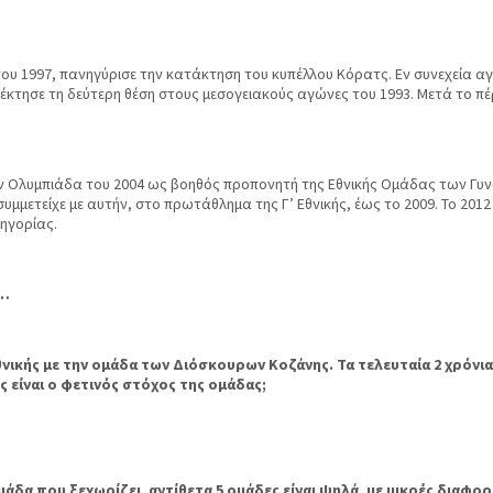
του 1997, πανηγύρισε την κατάκτηση του κυπέλλου Κόρατς. Εν συνεχεία αγ
ατέκτησε τη δεύτερη θέση στους μεσογειακούς αγώνες του 1993. Μετά το πέ
την Ολυμπιάδα του 2004 ως βοηθός προπονητή της Εθνικής Ομάδας των Γυ
υμμετείχε με αυτήν, στο πρωτάθλημα της Γ’ Εθνικής, έως το 2009. Το 20
τηγορίας.
α…
θνικής με την ομάδα των Διόσκουρων Κοζάνης. Τα τελευταία 2 χρόνι
ς είναι ο φετινός στόχος της ομάδας;
ομάδα που ξεχωρίζει, αντίθετα 5 ομάδες είναι ψηλά, με μικρές διαφ