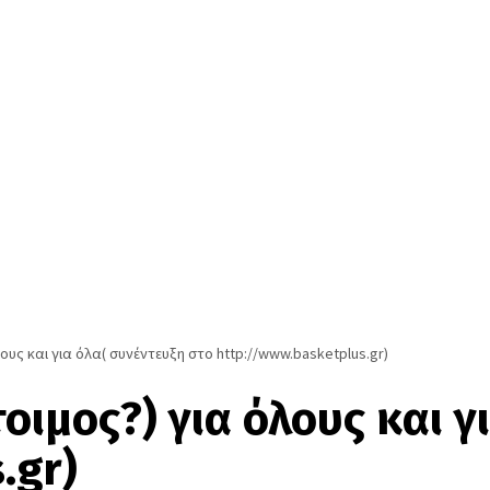
ους και για όλα( συνέντευξη στο http://www.basketplus.gr)
ιμος?) για όλους και γ
.gr)