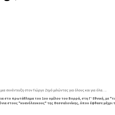
ια συνέντευξη στον Γιώργο Ζηγό μιλώντας για όλους και για όλα….
εια στο πρωτάθλημα του 1ου ομίλου του Βορρά, στη Γ’ Εθνική, με "
όνια στους "κυανόλευκους" της Θεσσαλονίκης, όπου έφθασε μέχρι τ