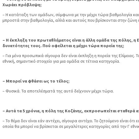
Χωράει πρόβλεψη;
– Η κατάταξη των ομάδων, σύμφωνα με την μέχρι τώρα βαθμολογία και
μπροστά στην βαθμολογία, αλλά και αυτούς που βρίσκονται στην ζώνη υ
– Η έκπληξη του πρωταθλήματος είναι η άλλη ομάδα της πόλης, η Ε
δυνατότητες τους. Πού οφείλεται η μέχρι τώρα πορεία της;
– Για μένα προσωπικά σίγουρα δεν είναι έκπληξη η πορεία της Ελίμειας.
εθνική, σημαντικό στοιχείο για μια ομάδα σε τέτοια κατηγορία.
– Μπορεί να φθάσει ως το τέλος;
– Φυσικά. Τα αποτελέσματά της αυτό δείχνουν μέχρι τώρα.
– Αυτά τα 5 χρόνια, η πόλη της Κοζάνης, εκπροσωπείται σταθερά α
– Το θέμα δεν είναι εάν αντέχει, σίγουρα αντέχει. Το ζητούμενο είναι ό
οποία θα μπορεί να βρίσκεται σε μεγαλύτερες κατηγορίες από την Γ εθνι