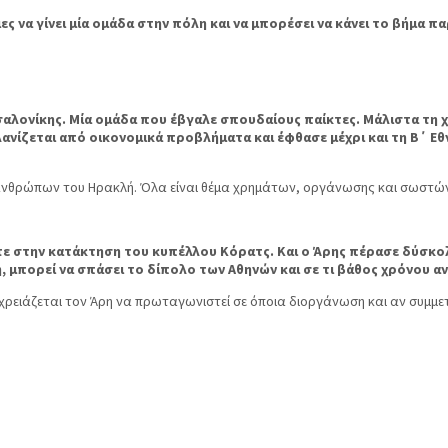
ες να γίνει μία ομάδα στην πόλη και να μπορέσει να κάνει το βήμα π
σαλονίκης. Μία ομάδα που έβγαλε σπουδαίους παίκτες. Μάλιστα τη χρ
λανίζεται από οικονομικά προβλήματα και έφθασε μέχρι και τη Β΄ Εθν
 ανθρώπων του Ηρακλή. Όλα είναι θέμα χρημάτων, οργάνωσης και σωστών
ε στην κατάκτηση του κυπέλλου Κόρατς. Και ο Άρης πέρασε δύσκολε
 μπορεί να σπάσει το δίπολο των Αθηνών και σε τι βάθος χρόνου αν 
ρειάζεται τον Άρη να πρωταγωνιστεί σε όποια διοργάνωση και αν συμμετ