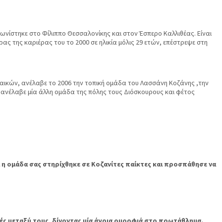
ωνίστηκε στο Φίλιππο Θεσσαλονίκης και στον Έσπερο Καλλιθέας. Είναι
ρας της καριέρας του το 2000 σε ηλικία μόλις 29 ετών, επέστρεψε στη
ναικών, ανέλαβε το 2006 την τοπική ομάδα του Λασσάνη Κοζάνης ,την
12 ανέλαβε μία άλλη ομάδα της πόλης τους Διόσκουρους και φέτος
α η ομάδα σας στηρίχθηκε σε Κοζανίτες παίκτες και προσπάθησε να
ορές μεταξύ τους, δίνοντας μία άγρια ομορφιά στο πρωτάθλημα.