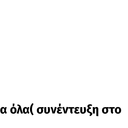
ια όλα( συνέντευξη στο