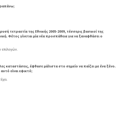
αραπάνω;
υσή τετραετία της Εθνικής 2005-2009, τέσσερις βασικοί της
ική. Φέτος γίνεται μία νέα προσπάθεια για να ξαναφθάσει ο
 επιλογών.
ς καταστάσεις, έφθασε μάλιστα στο σημείο να παίζει με ένα ξένο.
αυτό είναι εφικτό;
έχει.