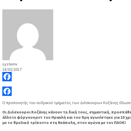
systemv
18/02/2017
Facebook
Facebook
Ο προπονητής του ανδρικού τμήματος των Διόσκουρων Κοζάνης έδωσε μ
Οι Διόσκουροι Κοζάνης κάνουν τη δική τους, σημαντική, προσπάθ
άλλοτε φόργουορντ του Ηρακλή και του Άρη αγωνίστηκε για 10 χρ
με το θρυλικό τρίποντο στη Νεάπολη, στον αγώνα με τον ΠΑΟΚ!