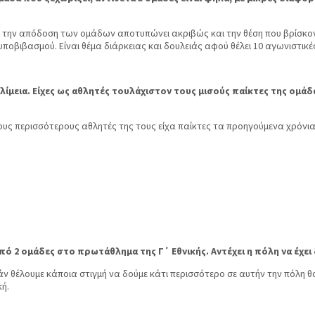
 την απόδοση των ομάδων αποτυπώνει ακριβώς και την θέση που βρίσκον
ποβιβασμού. Είναι θέμα διάρκειας και δουλειάς αφού θέλει 10 αγωνιστικ
λίμεια. Είχες ως αθλητές τουλάχιστον τους μισούς παίκτες της ομά
 Τους περισσότερους αθλητές της τους είχα παίκτες τα προηγούμενα χρόνια
πό 2 ομάδες στο πρωτάθλημα της Γ΄ Εθνικής. Αντέχει η πόλη να έχε
τι εάν θέλουμε κάποια στιγμή να δούμε κάτι περισσότερο σε αυτήν την πόλ
κή.