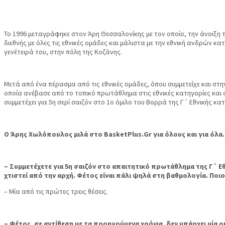
Το 1996 μεταγράφηκε στον Άρη Θεσσαλονίκης με τον οποίο, την άνοιξη 
διεθνής με όλες τις εθνικές ομάδες και μάλιστα με την εθνική ανδρών κ
γενέτειρά του, στην πόλη της Κοζάνης.
Μετά από ένα πέρασμα από τις εθνικές ομάδες, όπου συμμετείχε και σ
οποία ανέβασε από το τοπικό πρωτάθλημα στις εθνικές κατηγορίες και σ
συμμετέχει για 5η σερί σαιζόν στο 1ο όμιλο του Βορρά της Γ΄ Εθνικής κα
Ο Άρης Χωλόπουλος μιλά στο BasketPlus.Gr για όλους και για όλ
– Συμμετέχετε για 5η σαιζόν στο απαιτητικό πρωτάθλημα της Γ΄ Ε
χτιστεί από την αρχή. Φέτος είναι πάλι ψηλά στη βαθμολογία. Ποιο
– Μία από τις πρώτες τρεις θέσεις.
– Φέτος, σε αντίθεση με τα προηγούμενα χρόνια, δεν υπάρχει μία 