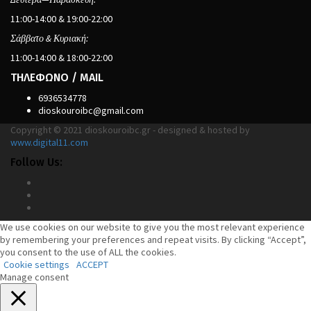
11:00-14:00 & 19:00-22:00
Σάββατο & Κυριακή:
11:00-14:00 & 18:00-22:00
ΤΗΛΕΦΩΝΟ / MAIL
6936534778
dioskouroibc@gmail.com
Copyright © 2021 dioskouroibc.gr - designed & hosted by
www.digital11.com
Follow Us:
We use cookies on our website to give you the most relevant experience
by remembering your preferences and repeat visits. By clicking “Accept”,
you consent to the use of ALL the cookies.
Cookie settings
ACCEPT
Manage consent