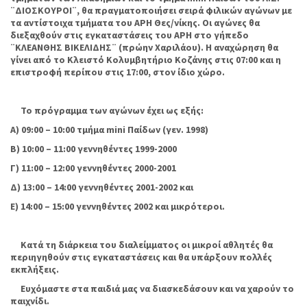
¨ΔΙΟΣΚΟΥΡΟΙ¨, θα πραγματοποιήσει σειρά φιλικών αγώνων με
τα αντίστοιχα τμήματα του ΑΡΗ Θες/νίκης. Οι αγώνες θα
διεξαχθούν στις εγκαταστάσεις του ΑΡΗ στο γήπεδο
¨ΚΛΕΑΝΘΗΣ ΒΙΚΕΛΙΔΗΣ¨ (πρώην Χαριλάου). Η αναχώρηση θα
γίνει από το Κλειστό Κολυμβητήριο Κοζάνης στις 07:00 και η
επιστροφή περίπου στις 17:00, στον ίδιο χώρο.
Το πρόγραμμα των αγώνων έχει ως εξής:
Α) 09:00 – 10:00 τμήμα
mini
Παίδων (γεν. 1998)
Β) 10:00 – 11:00 γεννηθέντες 1999-2000
Γ) 11:00 – 12:00 γεννηθέντες 2000-2001
Δ) 13:00 – 14:00 γεννηθέντες 2001-2002 και
Ε) 14:00 – 15:00 γεννηθέντες 2002 και μικρότεροι.
Κατά τη διάρκεια του διαλείμματος οι μικροί αθλητές θα
περιηγηθούν στις εγκαταστάσεις και θα υπάρξουν πολλές
εκπλήξεις.
Ευχόμαστε στα παιδιά μας να διασκεδάσουν και να χαρούν το
παιχνίδι.