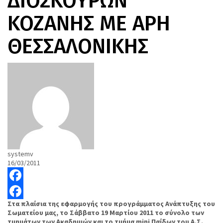
ΔΙΟΣΚΟΥΡΩΝ
ΚΟΖΑΝΗΣ ΜΕ ΑΡΗ
ΘΕΣΣΑΛΟΝΙΚΗΣ
systemv
16/03/2011
Facebook
Στα πλαίσια της εφαρμογής του προγράμματος Ανάπτυξης του
Facebook
Σωματείου μας, το Σάββατο 19 Μαρτίου 2011 το σύνολο των
τμημάτων των Ακαδημιών και το τμήμα
mini
Παίδων του Α.Σ.