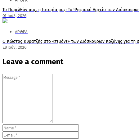
ΑΡΘΡΑ
Το Παρελθόν μας, η Ιστορία μας: Το Ψηφιακό Αρχείο των Διόσκουρω
01 Ιούλ, 2026
ΑΡΘΡΑ
Ο Κώστας Κυρατζής στο «τιμόνι» των Διόσκουρων Κοζάνης για τη σ
29 Ιούν, 2026
Leave a comment