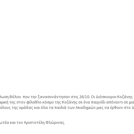
όρθωση Βόλου που την ξανασυνάντησαν στις 26/10. Οι Διόσκουροι Κοζάνης
αμική της στον φίλαθλο κόσμο της Κοζάνης σε ένα παιχνίδι απέναντι σε μι
ίλους της ομάδας και όλα τα παιδιά των Ακαδημιών μας να έρθουν στο Δ
ρωτέα και τον Αριστοτέλη Φλώρινας.