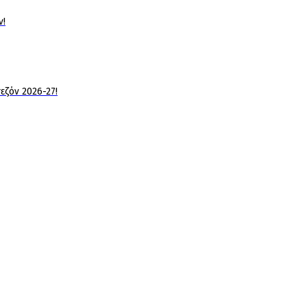
ν!
εζόν 2026-27!