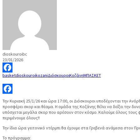
dioskouroibc
23/01/2026
basket
dioskouroi
kozani
Διόσκουροι
Κοζάνη
ΜΠΑΣΚΕΤ
Facebook
Facebook
Την Κυριακή 25/1/26 και ώρα 17:00, οι Διόσκουροι υποδέχονται την Αν
προσφέρει σκορ και θέαμα. Η ομάδα της Κοζάνης θέλει να δείξει την δυν
υπόσχεται μεγάλα σκορ που αρέσουν στον κόσμο. Καλούμε όλους τους φ
περιμένουμε όλους!!
Την ίδια ώρα γειτονικό ντέρμπι θα έχουμε στα Γρεβενά ανάμεσα στον Π
Το πρόγραμμα: