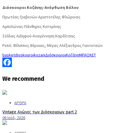
Διόσκουροι Κοζάνης-Ανόρθωση Βόλου
Πρωτέας Γρεβενών-Αριστοτέλης Φλώρινας
Αμπελώνας-Πάνθηρες Κατερίνης
Σύλλας Αιδηψού-Αναγέννηση Καρδίτσας
Ρεπό: Φίλιππος Βέροιας, Μέγας Αλέξανδρος Γιαννιτσών
basket
dioskouroi
kozani
Διόσκουροι
Κοζάνη
ΜΠΑΣΚΕΤ
Facebook
We
recommend
ΑΡΘΡΑ
Vintage Αγώνες των Διόσκουρων part 2
06 Ιούλ, 2026