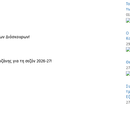
Το
τ
01
Ο
των Διόσκουρων!
Κο
29
άνης για τη σεζόν 2026-27!
Θ
27
Σ
τμ
Εξ
27