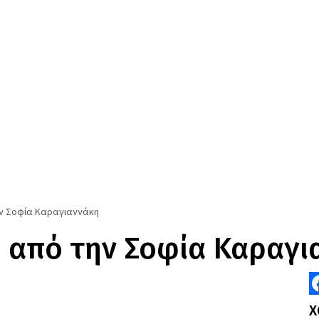
ην Σοφία Καραγιαννάκη
 από την Σοφία Καραγι
F
Χ