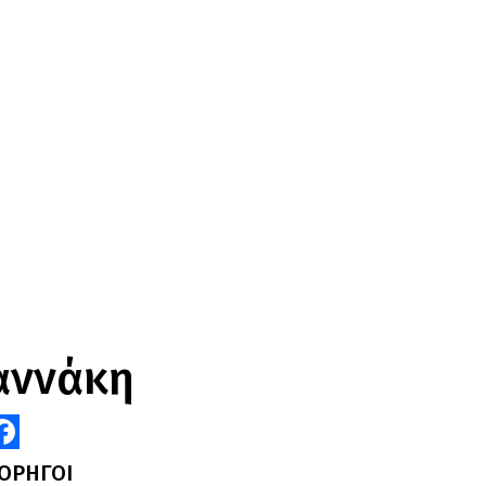
αννάκη
acebook
ΟΡΗΓΟΙ