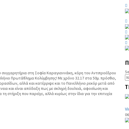
Π
Se
ου συγχαρητήρια στη Σοφία Καραγιαννάκη, κόρη του Αντιπροέδρου
λλήνιο Πρωτάθλημα Κολύμβησης! Με χρόνο 32.17 στα 50μ. πρόσθιο,
ορασίδων, αλλά και κατέρριψε και το Πανελλήνιο ρεκόρ μετά από
Τ
άνεια και είναι απόδειξη πως με σκληρή δουλειά, αφοσίωση και
α τη στήριξη που παρείχε, αλλά κυρίως στην ίδια για την επιτυχία
Vi
06