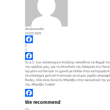
dioskouroibc
15/07/2025
Facebook
Το Δ.Σ. των Διόσκουρων Κοζάνης απευθύνει τα θερμά τ
Facebook
της ομάδας μας, για τη σπουδαία της διάκριση στο Πανε
όχι μόνο κατέκτησε το χρυσό μετάλλιο στην κατηγορία Κ
16 ολόκληρα χρόνια! Η επιτυχία αυτή μας γεμίζει υπερηφ
θυσίες, όλα είναι δυνατά. Μπράβο στην οικογένειά της γι
της. Μπράβο Σοφία!
Facebook
We
recommend