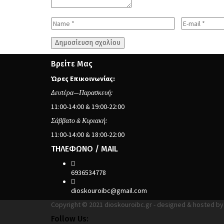
Βρείτε Μας
Ώρες Επικοινωνίας:
Δευτέρα—Παρασκευή:
11:00-14:00 & 19:00-22:00
Σάββατο & Κυριακή:
11:00-14:00 & 18:00-22:00
ΤΗΛΕΦΩΝΟ / MAIL
6936534778
dioskouroibc@gmail.com
Copyright © 2021 dioskouroibc.gr - designed & hosted b
Follow Us: