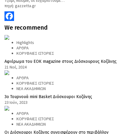
Τζέιμς Νέισμιθ, σε ευχαριστούμε…
πηγή: gazzetta.gr
Facebook
We
recommend
Highlights
ΑΡΘΡΑ
ΚΟΡΥΦΑΙΕΣ ΙΣΤΟΡΙΕΣ
Αφιέρωμα του ΕΟΚ magazine στους Διόσκουρους Κοζάνης
21 Νοέ, 2024
ΑΡΘΡΑ
ΚΟΡΥΦΑΙΕΣ ΙΣΤΟΡΙΕΣ
ΝΕΑ ΑΚΑΔΗΜΙΩΝ
3ο Τουρνουά mini Basket Διόσκουροι Κοζάνης
23 Ιούν, 2023
ΑΡΘΡΑ
ΚΟΡΥΦΑΙΕΣ ΙΣΤΟΡΙΕΣ
ΝΕΑ ΑΚΑΔΗΜΙΩΝ
Οι Διόσκουροι Κοζάνης συνεισφέρουν στο περιβάλλον