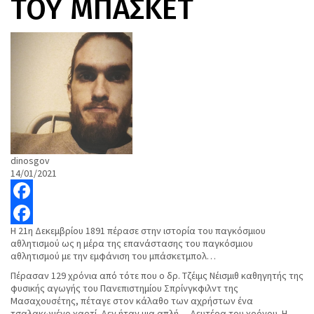
ΤΟΥ ΜΠΑΣΚΕΤ
dinosgov
14/01/2021
Facebook
Η 21η Δεκεμβρίου 1891 πέρασε στην ιστορία του παγκόσμιου
Facebook
αθλητισμού ως η μέρα της επανάστασης του παγκόσμιου
αθλητισμού με την εμφάνιση του μπάσκετμπολ…
Πέρασαν 129 χρόνια από τότε που ο δρ. Τζέιμς Νέισμιθ καθηγητής της
φυσικής αγωγής του Πανεπιστημίου Σπρίνγκφιλντ της
Μασαχουσέτης, πέταγε στον κάλαθο των αχρήστων ένα
τσαλακωμένο χαρτί. Δεν ήταν μια απλή… Δευτέρα του χρόνου. Η