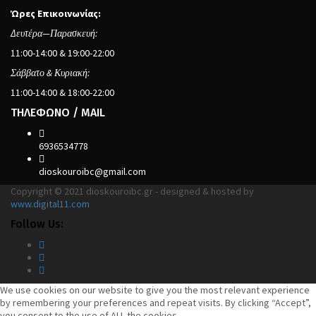
Ώρες Επικοινωνίας:
Δευτέρα—Παρασκευή:
11:00-14:00 & 19:00-22:00
Σάββατο & Κυριακή:
11:00-14:00 & 18:00-22:00
ΤΗΛΕΦΩΝΟ / MAIL
6936534778
dioskouroibc@gmail.com
Copyright © 2021 dioskouroibc.gr - designed & hosted by
www.digital11.com
Follow Us:
We use cookies on our website to give you the most relevant experience
by remembering your preferences and repeat visits. By clicking “Accept”,
you consent to the use of ALL the cookies.