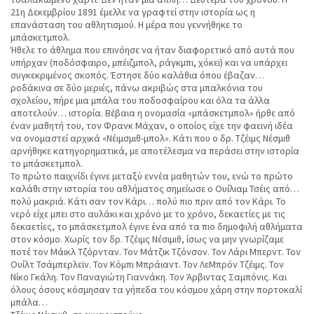
21η Δεκεμβρίου 1891 έμελλε να γραφτεί στην ιστορία ως η
επανάσταση του αθλητισμού. Η μέρα που γεννήθηκε το
μπάσκετμπολ.
Ήθελε το άθλημα που επινόησε να ήταν διαφορετικό από αυτά που
υπήρχαν (ποδόσφαιρο, μπέιζμπολ, ράγκμπι, χόκεϊ) και να υπάρχει
συγκεκριμένος σκοπός. Έστησε δύο καλάθια όπου έβαζαν…
ροδάκινα σε δύο μεριές, πάνω ακριβώς στα μπαλκόνια του
σχολείου, πήρε μια μπάλα του ποδοσφαίρου και όλα τα άλλα
αποτελούν… ιστορία. Βέβαια η ονομασία «μπάσκετμπολ» ήρθε από
έναν μαθητή του, τον Φρανκ Μάχαν, ο οποίος είχε την φαεινή ιδέα
να ονομαστεί αρχικά «Νέιμσμιθ-μπολ». Κάτι που ο δρ. Τζέιμς Νέσμιθ
αρνήθηκε κατηγορηματικά, με αποτέλεσμα να περάσει στην ιστορία
το μπάσκετμπολ.
Το πρώτο παιχνίδι έγινε μεταξύ εννέα μαθητών του, ενώ το πρώτο
καλάθι στην ιστορία του αθλήματος σημείωσε ο Ουίλιαμ Τσέις από…
πολύ μακριά. Κάτι σαν τον Κάρι… πολύ πιο πριν από τον Κάρι. Το
νερό είχε μπει στο αυλάκι και χρόνο με το χρόνο, δεκαετίες με τις
δεκαετίες, το μπάσκετμπολ έγινε ένα από τα πιο δημοφιλή αθλήματα
στον κόσμο. Χωρίς τον δρ. Τζέιμς Νέσιμιθ, ίσως να μην γνωρίζαμε
ποτέ τον Μάικλ Τζόρνταν. Τον Μάτζικ Τζόνσον. Τον Λάρι Μπερντ. Τον
Ουίλτ Τσάμπερλεϊν. Τον Κόμπι Μπράιαντ. Τον ΛεΜπρόν Τζέιμς. Τον
Νίκο Γκάλη. Τον Παναγιώτη Γιαννάκη. Τον Άρβιντας Σαμπόνις. Και
όλους όσους κόσμησαν τα γήπεδα του κόσμου χάρη στην πορτοκαλί
μπάλα…