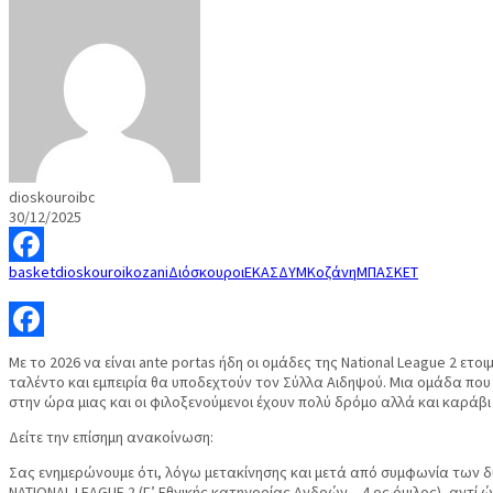
dioskouroibc
30/12/2025
basket
dioskouroi
kozani
Διόσκουροι
ΕΚΑΣΔΥΜ
Κοζάνη
ΜΠΑΣΚΕΤ
Facebook
Facebook
Με το 2026 να είναι ante portas ήδη οι ομάδες της National League 2 ε
ταλέντο και εμπειρία θα υποδεχτούν τον Σύλλα Αιδηψού. Μια ομάδα που 
στην ώρα μιας και οι φιλοξενούμενοι έχουν πολύ δρόμο αλλά και καράβι
Δείτε την επίσημη ανακοίνωση:
Σας ενημερώνουμε ότι, λόγω μετακίνησης και μετά από συμφωνία των δ
NATIONAL LEAGUE 2 (Γ’ Εθνικής κατηγορίας Ανδρών – 4 ος όμιλος), αντί 