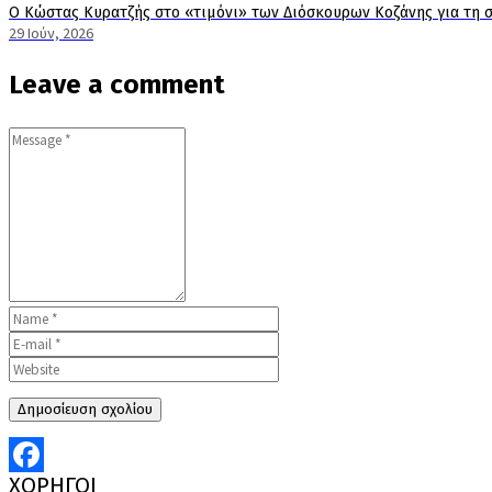
Ο Κώστας Κυρατζής στο «τιμόνι» των Διόσκουρων Κοζάνης για τη σ
29 Ιούν, 2026
Leave a comment
ΧΟΡΗΓΟΙ
Facebook