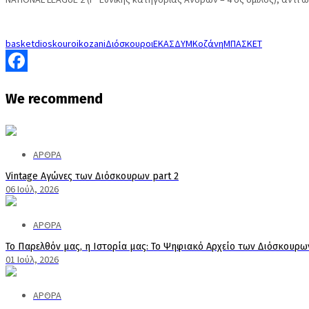
basket
dioskouroi
kozani
Διόσκουροι
ΕΚΑΣΔΥΜ
Κοζάνη
ΜΠΑΣΚΕΤ
Facebook
We
recommend
ΑΡΘΡΑ
Vintage Αγώνες των Διόσκουρων part 2
06 Ιούλ, 2026
ΑΡΘΡΑ
Το Παρελθόν μας, η Ιστορία μας: Το Ψηφιακό Αρχείο των Διόσκουρω
01 Ιούλ, 2026
ΑΡΘΡΑ