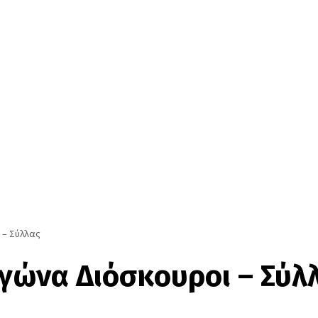
 – Σύλλας
γώνα Διόσκουροι – Σύλ