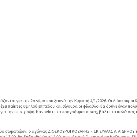
τοιμάζονται για τον 2ο γύρο που ξεκινά την Κυρικαή 4/1/2026. Οι Διόσκου
έχει παίκτες υψηλού επιπέδου και σίγουρα οι φίλαθλοι θα δούνε έναν πολ
 για την επιστροφή. Κανονίστε τα προγράμματα σας, βάλτε τα καλά σας κ
ύο σωματείων, ο αγώνας ΔΙΟΣΚΟΥΡΟΙ ΚΟΖΑΝΗΣ – ΣΚ ΣΥΛΛΑΣ Λ. ΑΙΔΗΨΟΥ τη
ώρα 17.00, θα διεξαχθεί ώρα 12.00, στο κλειστό Γυμναστήριο Κοζάνης «Ι. Σ