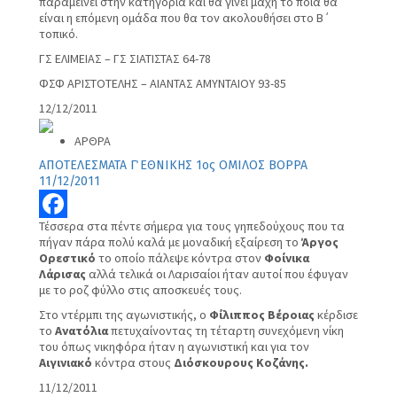
παραμείνει στην κατηγορία και θα γίνει μάχη το ποια θα
είναι η επόμενη ομάδα που θα τον ακολουθήσει στο Β΄
τοπικό.
ΓΣ ΕΛΙΜΕΙΑΣ – ΓΣ ΣΙΑΤΙΣΤΑΣ 64-78
ΦΣΦ ΑΡΙΣΤΟΤΕΛΗΣ – ΑΙΑΝΤΑΣ ΑΜΥΝΤΑΙΟΥ 93-85
12/12/2011
ΑΡΘΡΑ
ΑΠΟΤΕΛΕΣΜΑΤΑ Γ΄ ΕΘΝΙΚΗΣ 1ος ΟΜΙΛΟΣ ΒΟΡΡΑ
11/12/2011
Τέσσερα στα πέντε σήμερα για τους γηπεδούχους που τα
Facebook
πήγαν πάρα πολύ καλά με μοναδική εξαίρεση το
Άργος
Ορεστικό
το οποίο πάλεψε κόντρα στον
Φοίνικα
Λάρισας
αλλά τελικά οι Λαρισαίοι ήταν αυτοί που έφυγαν
με το ροζ φύλλο στις αποσκευές τους.
Στο ντέρμπι της αγωνιστικής, ο
Φίλιππος Βέροιας
κέρδισε
το
Ανατόλια
πετυχαίνοντας τη τέταρτη συνεχόμενη νίκη
του όπως νικηφόρα ήταν η αγωνιστική και για τον
Αιγινιακό
κόντρα στους
Διόσκουρους Κοζάνης.
11/12/2011