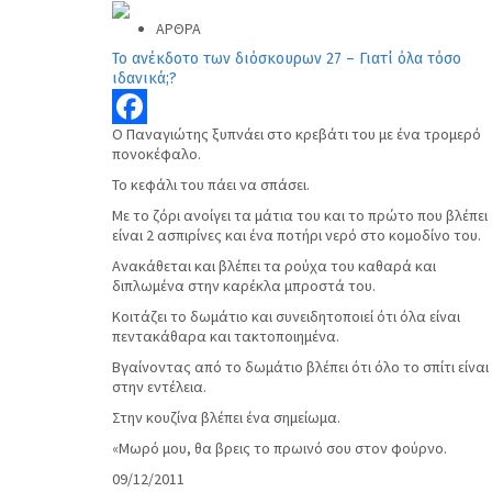
ΑΡΘΡΑ
Το ανέκδοτο των διόσκουρων 27 – Γιατί όλα τόσο
ιδανικά;?
Ο Παναγιώτης ξυπνάει στο κρεβάτι του με ένα τρομερό
Facebook
πονοκέφαλο.
Το κεφάλι του πάει να σπάσει.
Με το ζόρι ανοίγει τα μάτια του και το πρώτο που βλέπει
είναι 2 ασπιρίνες και ένα ποτήρι νερό στο κομοδίνο του.
Ανακάθεται και βλέπει τα ρούχα του καθαρά και
διπλωμένα στην καρέκλα μπροστά του.
Κοιτάζει το δωμάτιο και συνειδητοποιεί ότι όλα είναι
πεντακάθαρα και τακτοποιημένα.
Βγαίνοντας από το δωμάτιο βλέπει ότι όλο το σπίτι είναι
στην εντέλεια.
Στην κουζίνα βλέπει ένα σημείωμα.
«Μωρό μου, θα βρεις το πρωινό σου στον φούρνο.
09/12/2011