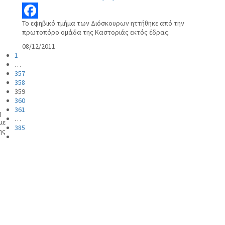
Το εφηβικό τμήμα των Διόσκουρων ηττήθηκε από την
Facebook
πρωτοπόρο ομάδα της Καστοριάς εκτός έδρας.
08/12/2011
1
…
357
358
359
360
361
η
…
με
385
ης