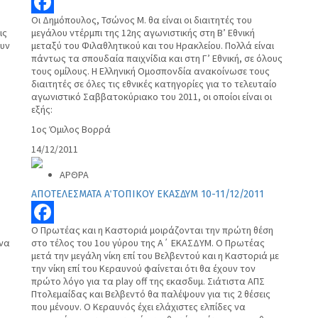
Οι Δημόπουλος, Τσώνος Μ. θα είναι οι διαιτητές του
Facebook
ις
μεγάλου ντέρμπι της 12ης αγωνιστικής στη Β’ Εθνική
ουν
μεταξύ του Φιλαθλητικού και του Ηρακλείου. Πολλά είναι
πάντως τα σπουδαία παιχνίδια και στη Γ’ Εθνική, σε όλους
τους ομίλους. Η Ελληνική Ομοσπονδία ανακοίνωσε τους
διαιτητές σε όλες τις εθνικές κατηγορίες για το τελευταίο
αγωνιστικό Σαββατοκύριακο του 2011, οι οποίοι είναι οι
εξής:
1ος Όμιλος Βορρά
14/12/2011
ΑΡΘΡΑ
ΑΠΟΤΕΛΕΣΜΑΤΑ Α΄ ΤΟΠΙΚΟΥ ΕΚΑΣΔΥΜ 10-11/12/2011
Ο Πρωτέας και η Καστοριά μοιράζονται την πρώτη θέση
Facebook
ένα
στο τέλος του 1ου γύρου της Α΄ ΕΚΑΣΔΥΜ. Ο Πρωτέας
μετά την μεγάλη νίκη επί του Βελβεντού και η Καστοριά με
την νίκη επί του Κεραυνού φαίνεται ότι θα έχουν τον
πρώτο λόγο για τα play off της εκασδυμ. Σιάτιστα ΑΠΣ
Πτολεμαίδας και Βελβεντό θα παλέψουν για τις 2 θέσεις
που μένουν. Ο Κεραυνός έχει ελάχιστες ελπίδες να