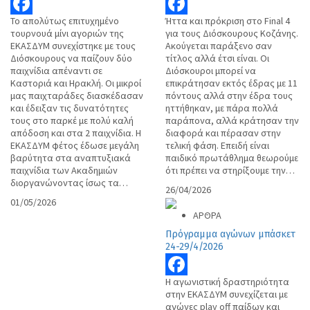
Το απολύτως επιτυχημένο
Ήττα και πρόκριση στο Final 4
Facebook
Facebook
τουρνουά μίνι αγοριών της
για τους Διόσκουρους Κοζάνης.
ΕΚΑΣΔΥΜ συνεχίστηκε με τους
Ακούγεται παράξενο σαν
Διόσκουρους να παίζουν δύο
τίτλος αλλά έτσι είναι. Οι
παιχνίδια απέναντι σε
Διόσκουροι μπορεί να
Καστοριά και Ηρακλή. Οι μικροί
επικράτησαν εκτός έδρας με 11
μας παιχταράδες διασκέδασαν
πόντους αλλά στην έδρα τους
και έδειξαν τις δυνατότητες
ηττήθηκαν, με πάρα πολλά
τους στο παρκέ με πολύ καλή
παράπονα, αλλά κράτησαν την
απόδοση και στα 2 παιχνίδια. Η
διαφορά και πέρασαν στην
ΕΚΑΣΔΥΜ φέτος έδωσε μεγάλη
τελική φάση. Επειδή είναι
βαρύτητα στα αναπτυξιακά
παιδικό πρωτάθλημα θεωρούμε
παιχνίδια των Ακαδημιών
ότι πρέπει να στηρίξουμε την…
διοργανώνοντας ίσως τα…
26/04/2026
01/05/2026
ΑΡΘΡΑ
Πρόγραμμα αγώνων μπάσκετ
24-29/4/2026
Η αγωνιστική δραστηριότητα
Facebook
στην ΕΚΑΣΔΥΜ συνεχίζεται με
αγώνες play off παίδων και