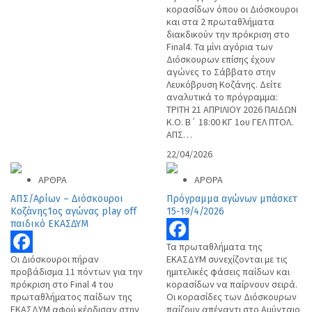
κορασίδων όπου οι Διόσκουροι
και στα 2 πρωταθλήματα
διακδικούν την πρόκριση στο
Final4. Τα μίνι αγόρια των
Διόσκουρων επίσης έχουν
αγώνες το Σάββατο στην
Λευκόβρυση Κοζάνης. Δείτε
αναλυτικά το πρόγραμμα:
ΤΡΙΤΗ 21 ΑΠΡΙΛΙΟΥ 2026 ΠΑΙΔΩΝ
K.O. Β΄ 18:00 ΚΓ 1ου ΓΕΛ ΠΤΟΛ.
ΑΠΣ…
22/04/2026
ΑΡΘΡΑ
ΑΡΘΡΑ
ΑΠΣ/Αρίων – Διόσκουροι
Πρόγραμμα αγώνων μπάσκετ
Κοζάνης1ος αγώνας play off
15-19/4/2026
παιδικό ΕΚΑΣΔΥΜ
Τα πρωταθλήματα της
Facebook
Οι Διόσκουροι πήραν
ΕΚΑΣΔΥΜ συνεχίζονται με τις
Facebook
προβάδισμα 11 πόντων για την
ημιτελικές φάσεις παίδων και
πρόκριση στο Final 4 του
κορασίδων να παίρνουν σειρά.
πρωταθλήματος παίδων της
Οι κορασίδες των Διόσκουρων
ΕΚΑΣΔΥΜ αφού κέρδισαν στην
παίζουν απέναντι στο Αμύνταιο