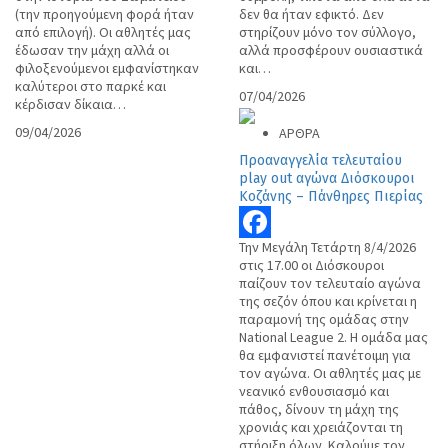
(την προηγούμενη φορά ήταν
δεν θα ήταν εφικτό. Δεν
από επιλογή). Οι αθλητές μας
στηρίζουν μόνο τον σύλλογο,
έδωσαν την μάχη αλλά οι
αλλά προσφέρουν ουσιαστικά
φιλοξενούμενοι εμφανίστηκαν
και…
καλύτεροι στο παρκέ και
07/04/2026
κέρδισαν δίκαια…
09/04/2026
ΑΡΘΡΑ
Προαναγγελία τελευταίου
play out αγώνα Διόσκουροι
Κοζάνης – Πάνθηρες Πιερίας
Την Μεγάλη Τετάρτη 8/4/2026
Facebook
στις 17.00 οι Διόσκουροι
παίζουν τον τελευταίο αγώνα
της σεζόν όπου και κρίνεται η
παραμονή της ομάδας στην
National League 2. Η ομάδα μας
θα εμφανιστεί πανέτοιμη για
τον αγώνα. Οι αθλητές μας με
νεανικό ενθουσιασμό και
πάθος, δίνουν τη μάχη της
χρονιάς και χρειάζονται τη
στήριξη όλων. Καλούμε τον