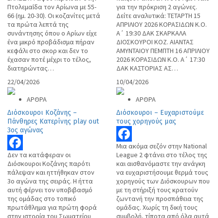
Πτολεμαΐδα τον Αρίωνα με 55-
για την πρόκριση 2 αγώνες.
66 (ημ. 20-30). Οι κοζανίτες μετά
Δείτε αναλυτικά: ΤΕΤΑΡΤΗ 15
τα πρώτα λεπτά της
ΑΠΡΙΛΙΟΥ 2026 ΚΟΡΑΣΙΔΩΝ Κ.Ο.
συνάντησης όπου ο Αρίων είχε
Α΄ 19:30 ΔΑΚ ΣΚΑΡΚΑΛΑ
ένα μικρό προβάδισμα πήραν
ΔΙΟΣΚΟΥΡΟΙ ΚΟΖ. ΑΙΑΝΤΑΣ
κεφάλι στο σκορ και δεν το
ΑΜΥΝΤΑΙΟΥ ΠΕΜΠΤΗ 16 ΑΠΡΙΛΙΟΥ
έχασαν ποτέ μέχρι το τέλος,
2026 ΚΟΡΑΣΙΔΩΝ Κ.Ο. Α΄ 17:30
διατηρώντας…
ΔΑΚ ΚΑΣΤΟΡΙΑΣ ΑΣ…
22/04/2026
10/04/2026
ΑΡΘΡΑ
ΑΡΘΡΑ
Διόσκουροι Κοζάνης –
Διόσκουροι – Ευχαριστούμε
Πάνθηρες Κατερίνης play out
τους χορηγούς μας
3ος αγώνας
Μια ακόμα σεζόν στην National
Facebook
Δεν τα κατάφεραν οι
League 2 φτάνει στο τέλος της
Facebook
Διόσκουροι Κοζάνης παρότι
και αισθανόμαστε την ανάγκη
πάλεψαν και ηττήθηκαν στον
να ευχαριστήσουμε θερμά τους
3ο αγώνα της σειράς. Η ήττα
χορηγούς των Διόσκουρων που
αυτή φέρνει τον υποβιβασμό
με τη στήριξή τους κρατούν
της ομάδας στο τοπικό
ζωντανή την προσπάθεια της
πρωτάθλημα για πρώτη φορά
ομάδας. Χωρίς τη δική τους
στην ιστορία του Σωματείου
συμβολή, τίποτα από όλα αυτά