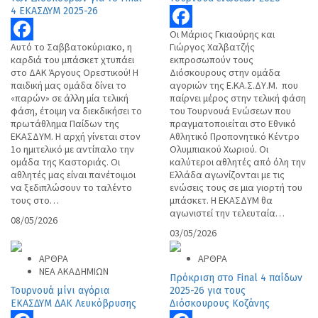
4 ΕΚΑΣΔΥΜ 2025-26
Οι Μάριος Γκιαούρης και
Facebook
Αυτό το Σαββατοκύριακο, η
Γιώργος Χαλβατζής
Facebook
καρδιά του μπάσκετ χτυπάει
εκπροσωπούν τους
στο ΔΑΚ Άργους Ορεστικού! Η
Διόσκουρους στην ομάδα
παιδική μας ομάδα δίνει το
αγοριών της Ε.ΚΑ.Σ.ΔΥ.Μ. που
«παρών» σε άλλη μία τελική
παίρνει μέρος στην τελική φάση
φάση, έτοιμη να διεκδικήσει το
του Τουρνουά Ενώσεων που
πρωτάθλημα Παίδων της
πραγματοποιείται στο Εθνικό
ΕΚΑΣΔΥΜ. Η αρχή γίνεται στον
Αθλητικό Προπονητικό Κέντρο
1ο ημιτελικό με αντίπαλο την
Ολυμπιακού Χωριού. Οι
ομάδα της Καστοριάς. Οι
καλύτεροι αθλητές από όλη την
αθλητές μας είναι πανέτοιμοι
Ελλάδα αγωνίζονται με τις
να ξεδιπλώσουν το ταλέντο
ενώσεις τους σε μια γιορτή του
τους στο…
μπάσκετ. Η ΕΚΑΣΔΥΜ θα
αγωνιστεί την τελευταία…
08/05/2026
03/05/2026
ΑΡΘΡΑ
ΑΡΘΡΑ
ΝΕΑ ΑΚΑΔΗΜΙΩΝ
Πρόκριση στο Final 4 παίδων
Τουρνουά μίνι αγόρια
2025-26 για τους
ΕΚΑΣΔΥΜ ΔΑΚ Λευκόβρυσης
Διόσκουρους Κοζάνης