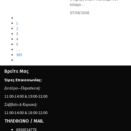
κόσμο…
07/04/2026
1
2
3
4
5
…
385
Βρείτε Μας
Ώρες Επικοινωνίας:
Δευτέρα—Παρασκευή:
11:00-14:00 & 19:00-22:00
Σάββατο & Κυριακή:
11:00-14:00 & 18:00-22:00
ΤΗΛΕΦΩΝΟ / MAIL
6936534778