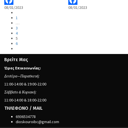
08/01/2023
08/01/2023
Facebook
Facebook
1
…
3
4
5
6
Βρείτε Μας
Ώρες Επικοινωνίας:
Δευτέρα—Παρασκευή:
11:00-14:00 & 19:00-22:00
Σάββατο & Κυριακή:
11:00-14:00 & 18:00-22:00
ΤΗΛΕΦΩΝΟ / MAIL
6936534778
dioskouroibc@gmail.com