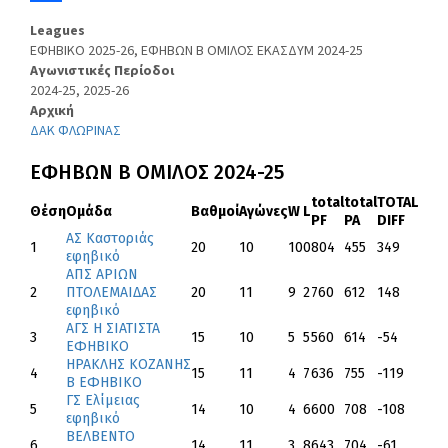
Facebook
Leagues
ΕΦΗΒΙΚΟ 2025-26, ΕΦΗΒΩΝ Β ΟΜΙΛΟΣ ΕΚΑΣΔΥΜ 2024-25
Αγωνιστικές Περίοδοι
2024-25, 2025-26
Αρχική
ΔΑΚ ΦΛΩΡΙΝΑΣ
ΕΦΗΒΩΝ Β΄ ΟΜΙΛΟΣ 2024-25
total
total
TOTAL
Θέση
Ομάδα
Βαθμοί
Αγώνες
W
L
PF
PA
DIFF
ΑΣ Καστοριάς
1
20
10
10
0
804
455
349
εφηβικό
ΑΠΣ ΑΡΙΩΝ
2
ΠΤΟΛΕΜΑΙΔΑΣ
20
11
9
2
760
612
148
εφηβικό
ΑΓΣ Η ΣΙΑΤΙΣΤΑ
3
15
10
5
5
560
614
-54
ΕΦΗΒΙΚΟ
ΗΡΑΚΛΗΣ ΚΟΖΑΝΗΣ
4
15
11
4
7
636
755
-119
Β ΕΦΗΒΙΚΟ
ΓΣ Ελίμειας
5
14
10
4
6
600
708
-108
εφηβικό
ΒΕΛΒΕΝΤΟ
6
14
11
3
8
643
704
-61