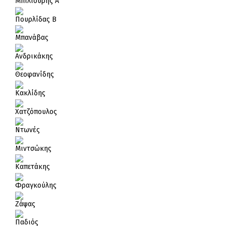
Μπιλιούρης Α
Πουρλίδας Β
Μπανάβας
Ανδρικάκης
Θεοφανίδης
Κακλίδης
Χατζόπουλος
Ντωνές
Μιντσώκης
Καπετάκης
Φραγκούλης
Ζάψας
Παδιός