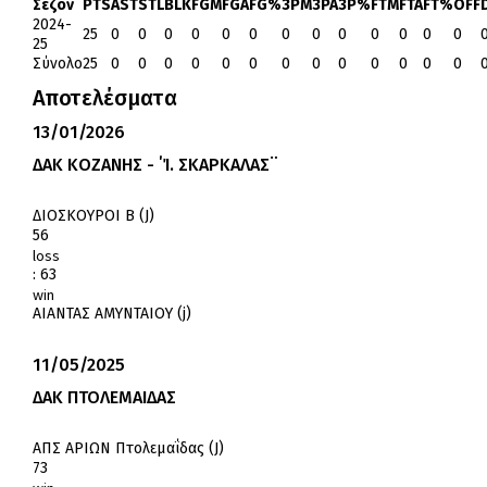
Σεζόν
PTS
AST
STL
BLK
FGM
FGA
FG%
3PM
3PA
3P%
FTM
FTA
FT%
OFF
2024-
25
0
0
0
0
0
0
0
0
0
0
0
0
0
25
Σύνολο
25
0
0
0
0
0
0
0
0
0
0
0
0
0
Αποτελέσματα
13/01/2026
ΔΑΚ ΚΟΖΑΝΗΣ - ΄Ί. ΣΚΑΡΚΑΛΑΣ¨
ΔΙΟΣΚΟΥΡΟΙ Β (J)
56
loss
:
63
win
ΑΙΑΝΤΑΣ ΑΜΥΝΤΑΙΟΥ (j)
11/05/2025
ΔΑΚ ΠΤΟΛΕΜΑΙΔΑΣ
ΑΠΣ ΑΡΙΩΝ Πτολεμαΐδας (J)
73