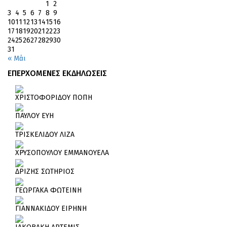
1
2
3
4
5
6
7
8
9
10
11
12
13
14
15
16
17
18
19
20
21
22
23
24
25
26
27
28
29
30
31
« Μάι
ΕΠΕΡΧΟΜΕΝΕΣ ΕΚΔΗΛΩΣΕΙΣ
ΧΡΙΣΤΟΦΟΡΙΔΟΥ ΠΟΠΗ
ΠΑΥΛΟΥ ΕΥΗ
ΤΡΙΣΚΕΛΙΔΟΥ ΛΙΖΑ
ΧΡΥΣΟΠΟΥΛΟΥ ΕΜΜΑΝΟΥΕΛΑ
ΔΡΙΖΗΣ ΣΩΤΗΡΙΟΣ
ΓΕΩΡΓΑΚΑ ΦΩΤΕΙΝΗ
ΓΙΑΝΝΑΚΙΔΟΥ ΕΙΡΗΝΗ