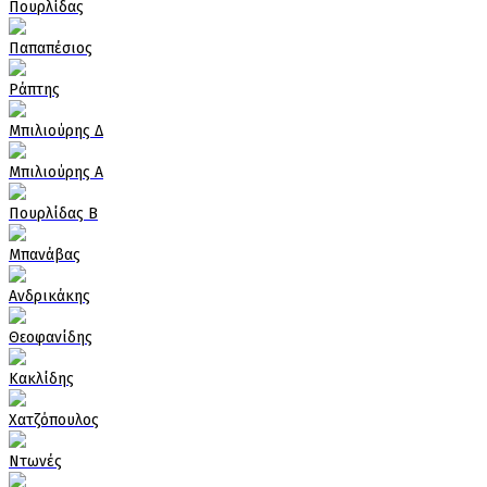
Πουρλίδας
Παπαπέσιος
Ράπτης
Μπιλιούρης Δ
Μπιλιούρης Α
Πουρλίδας Β
Μπανάβας
Ανδρικάκης
Θεοφανίδης
Κακλίδης
Χατζόπουλος
Ντωνές