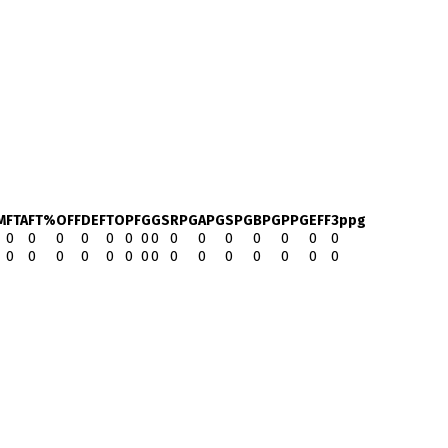
M
FTA
FT%
OFF
DEF
TO
PF
G
GS
RPG
APG
SPG
BPG
PPG
EFF
3ppg
0
0
0
0
0
0
0
0
0
0
0
0
0
0
0
0
0
0
0
0
0
0
0
0
0
0
0
0
0
0