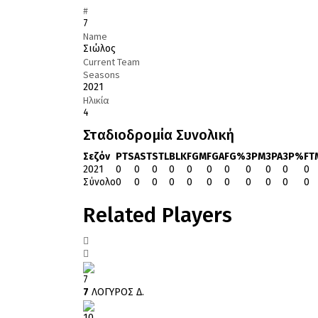
#
7
Name
Σιώλος
Current Team
Seasons
2021
Ηλικία
4
Σταδιοδρομία Συνολική
Σεζόν
PTS
AST
STL
BLK
FGM
FGA
FG%
3PM
3PA
3P%
FT
2021
0
0
0
0
0
0
0
0
0
0
0
Σύνολο
0
0
0
0
0
0
0
0
0
0
0
Related Players
7
7
ΛΟΓΥΡΟΣ Δ.
10