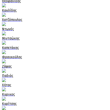
Θεοφανίδης
Κακλίδης
Χατζόπουλος
Ντωνές
Μιντσώκης
Καπετάκης
Φραγκούλης
Ζάψας
Παδιός
Χήτας
Κυρικος
Κυρίτσης