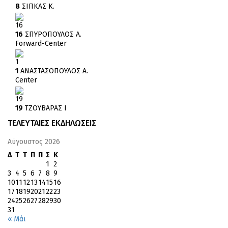
8
ΣΙΠΚΑΣ Κ.
16
16
ΣΠΥΡΟΠΟΥΛΟΣ Α.
Forward-Center
1
1
ΑΝΑΣΤΑΣΟΠΟΥΛΟΣ Α.
Center
19
19
ΤΖΟΥΒΑΡΑΣ Ι
ΤΕΛΕΥΤΑΙΕΣ ΕΚΔΗΛΩΣΕΙΣ
Αύγουστος 2026
Δ
Τ
Τ
Π
Π
Σ
Κ
1
2
3
4
5
6
7
8
9
10
11
12
13
14
15
16
17
18
19
20
21
22
23
24
25
26
27
28
29
30
31
« Μάι