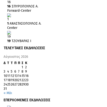
16
16
ΣΠΥΡΟΠΟΥΛΟΣ Α.
Forward-Center
1
1
ΑΝΑΣΤΑΣΟΠΟΥΛΟΣ Α.
Center
19
19
ΤΖΟΥΒΑΡΑΣ Ι
ΤΕΛΕΥΤΑΙΕΣ ΕΚΔΗΛΩΣΕΙΣ
Αύγουστος 2026
Δ
Τ
Τ
Π
Π
Σ
Κ
1
2
3
4
5
6
7
8
9
10
11
12
13
14
15
16
17
18
19
20
21
22
23
24
25
26
27
28
29
30
31
« Μάι
ΕΠΕΡΧΟΜΕΝΕΣ ΕΚΔΗΛΩΣΕΙΣ