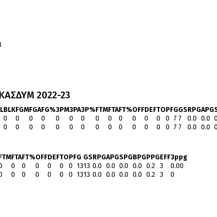
3
ΚΑΣΔΥΜ 2022-23
L
BLK
FGM
FGA
FG%
3PM
3PA
3P%
FTM
FTA
FT%
OFF
DEF
TO
PF
G
GS
RPG
APG
0
0
0
0
0
0
0
0
0
0
0
0
0
0
7
7
0.0
0.0
0
0
0
0
0
0
0
0
0
0
0
0
0
0
7
7
0.0
0.0
FTM
FTA
FT%
OFF
DEF
TO
PF
G
GS
RPG
APG
SPG
BPG
PPG
EFF
3ppg
0
0
0
0
0
0
0
13
13
0.0
0.0
0.0
0.0
0.2
3
0.00
0
0
0
0
0
0
0
13
13
0.0
0.0
0.0
0.0
0.2
3
0