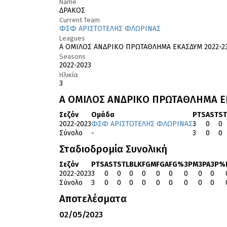
Name
ΔΡΑΚΟΣ
Current Team
ΦΣΦ ΑΡΙΣΤΟΤΕΛΗΣ ΦΛΩΡΙΝΑΣ
Leagues
Α΄ ΟΜΙΛΟΣ ΑΝΔΡΙΚΟ ΠΡΩΤΑΘΛΗΜΑ ΕΚΑΣΔΥΜ 2022-2
Seasons
2022-2023
Ηλικία
3
Α΄ ΟΜΙΛΟΣ ΑΝΔΡΙΚΟ ΠΡΩΤΑΘΛΗΜΑ Ε
Σεζόν
Ομάδα
PTS
AST
ST
2022-2023
ΦΣΦ ΑΡΙΣΤΟΤΕΛΗΣ ΦΛΩΡΙΝΑΣ
3
0
0
Σύνολο
-
3
0
0
Σταδιοδρομία Συνολική
Σεζόν
PTS
AST
STL
BLK
FGM
FGA
FG%
3PM
3PA
3P%
2022-2023
3
0
0
0
0
0
0
0
0
0
Σύνολο
3
0
0
0
0
0
0
0
0
0
Αποτελέσματα
02/05/2023