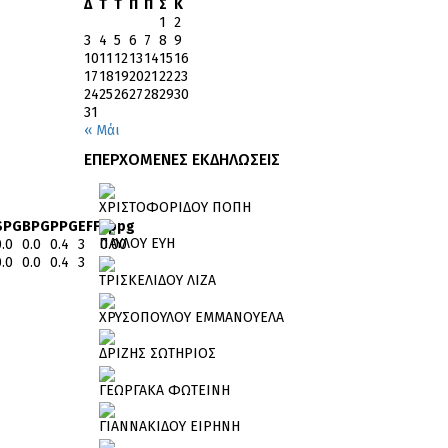
Δ
Τ
Τ
Π
Π
Σ
Κ
1
2
3
4
5
6
7
8
9
10
11
12
13
14
15
16
17
18
19
20
21
22
23
24
25
26
27
28
29
30
31
« Μάι
ΕΠΕΡΧΟΜΕΝΕΣ ΕΚΔΗΛΩΣΕΙΣ
ΧΡΙΣΤΟΦΟΡΙΔΟΥ ΠΟΠΗ
SPG
BPG
PPG
EFF
3ppg
ΠΑΥΛΟΥ ΕΥΗ
0.0
0.0
0.4
3
0.00
0.0
0.0
0.4
3
0
ΤΡΙΣΚΕΛΙΔΟΥ ΛΙΖΑ
ΧΡΥΣΟΠΟΥΛΟΥ ΕΜΜΑΝΟΥΕΛΑ
ΔΡΙΖΗΣ ΣΩΤΗΡΙΟΣ
ΓΕΩΡΓΑΚΑ ΦΩΤΕΙΝΗ
ΓΙΑΝΝΑΚΙΔΟΥ ΕΙΡΗΝΗ