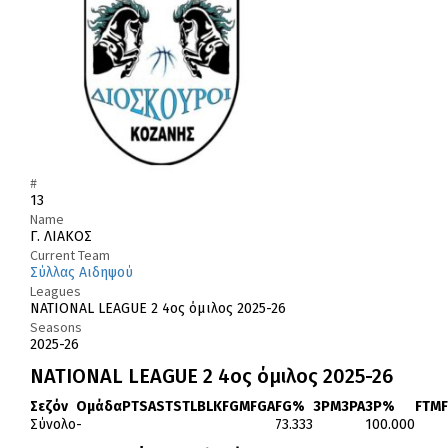
#
13
Name
Γ. ΛΙΑΚΟΣ
Current Team
Σύλλας Αιδηψού
Leagues
NATIONAL LEAGUE 2 4ος όμιλος 2025-26
Seasons
2025-26
NATIONAL LEAGUE 2 4ος όμιλος 2025-26
Σεζόν
Ομάδα
PTS
AST
STL
BLK
FGM
FGA
FG%
3PM
3PA
3P%
FTM
Σύνολο
-
73.333
100.000