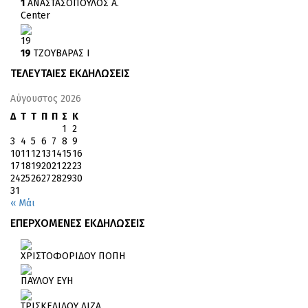
1
ΑΝΑΣΤΑΣΟΠΟΥΛΟΣ Α.
Center
19
19
ΤΖΟΥΒΑΡΑΣ Ι
ΤΕΛΕΥΤΑΙΕΣ ΕΚΔΗΛΩΣΕΙΣ
Αύγουστος 2026
Δ
Τ
Τ
Π
Π
Σ
Κ
1
2
3
4
5
6
7
8
9
10
11
12
13
14
15
16
17
18
19
20
21
22
23
24
25
26
27
28
29
30
31
« Μάι
ΕΠΕΡΧΟΜΕΝΕΣ ΕΚΔΗΛΩΣΕΙΣ
ΧΡΙΣΤΟΦΟΡΙΔΟΥ ΠΟΠΗ
ΠΑΥΛΟΥ ΕΥΗ
ΤΡΙΣΚΕΛΙΔΟΥ ΛΙΖΑ