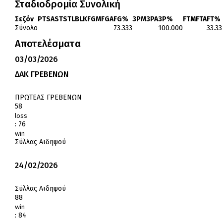
Σταδιοδρομία Συνολική
Σεζόν
PTS
AST
STL
BLK
FGM
FGA
FG%
3PM
3PA
3P%
FTM
FTA
FT%
Σύνολο
73.333
100.000
33.3
Αποτελέσματα
03/03/2026
ΔΑΚ ΓΡΕΒΕΝΩΝ
ΠΡΩΤΕΑΣ ΓΡΕΒΕΝΩΝ
58
loss
:
76
win
Σύλλας Αιδηψού
24/02/2026
Σύλλας Αιδηψού
88
win
:
84