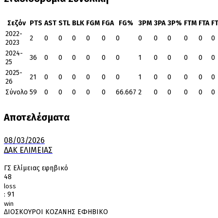
Σεζόν
PTS
AST
STL
BLK
FGM
FGA
FG%
3PM
3PA
3P%
FTM
FTA
F
2022-
2
0
0
0
0
0
0
0
0
0
0
0
0
2023
2024-
36
0
0
0
0
0
0
1
0
0
0
0
0
25
2025-
21
0
0
0
0
0
0
1
0
0
0
0
0
26
Σύνολο
59
0
0
0
0
0
66.667
2
0
0
0
0
0
Αποτελέσματα
08/03/2026
ΔΑΚ ΕΛΙΜΕΙΑΣ
ΓΣ Ελίμειας εφηβικό
48
loss
:
91
win
ΔΙΟΣΚΟΥΡΟΙ ΚΟΖΑΝΗΣ ΕΦΗΒΙΚΟ