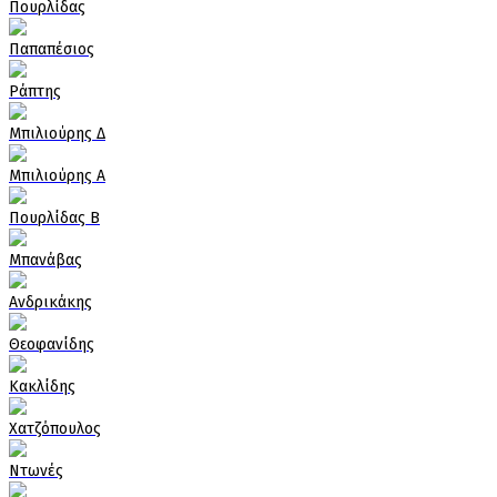
Πουρλίδας
Παπαπέσιος
Ράπτης
Μπιλιούρης Δ
Μπιλιούρης Α
Πουρλίδας Β
Μπανάβας
Ανδρικάκης
Θεοφανίδης
Κακλίδης
Χατζόπουλος
Ντωνές