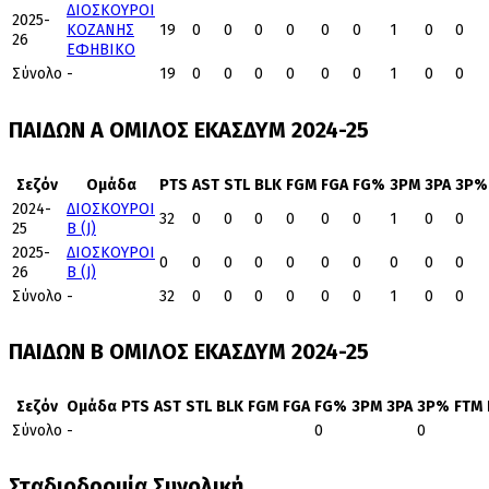
ΔΙΟΣΚΟΥΡΟΙ
2025-
ΚΟΖΑΝΗΣ
19
0
0
0
0
0
0
1
0
0
26
ΕΦΗΒΙΚΟ
Σύνολο
-
19
0
0
0
0
0
0
1
0
0
ΠΑΙΔΩΝ Α ΟΜΙΛΟΣ ΕΚΑΣΔΥΜ 2024-25
Σεζόν
Ομάδα
PTS
AST
STL
BLK
FGM
FGA
FG%
3PM
3PA
3P%
2024-
ΔΙΟΣΚΟΥΡΟΙ
32
0
0
0
0
0
0
1
0
0
25
Β (J)
2025-
ΔΙΟΣΚΟΥΡΟΙ
0
0
0
0
0
0
0
0
0
0
26
Β (J)
Σύνολο
-
32
0
0
0
0
0
0
1
0
0
ΠΑΙΔΩΝ Β ΟΜΙΛΟΣ ΕΚΑΣΔΥΜ 2024-25
Σεζόν
Ομάδα
PTS
AST
STL
BLK
FGM
FGA
FG%
3PM
3PA
3P%
FTM
Σύνολο
-
0
0
Σταδιοδρομία Συνολική