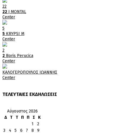
22
22
J MONTAL
Center
5
5
KRYPSI M
Center
2
2
Boris Perucica
Center
ΚΑΛΟΓΕΡΟΠΟΥΛΟΣ ΙΩΑΝΝΗΣ
Center
ΤΕΛΕΥΤΑΙΕΣ ΕΚΔΗΛΩΣΕΙΣ
Αύγουστος 2026
Δ
Τ
Τ
Π
Π
Σ
Κ
1
2
3
4
5
6
7
8
9