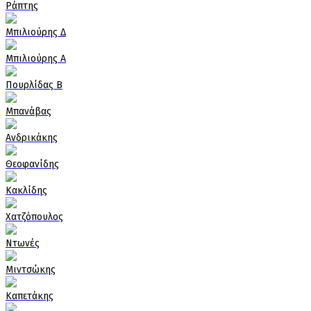
Ράπτης
Μπιλιούρης Δ
Μπιλιούρης Α
Πουρλίδας Β
Μπανάβας
Ανδρικάκης
Θεοφανίδης
Κακλίδης
Χατζόπουλος
Ντωνές
Μιντσώκης
Καπετάκης