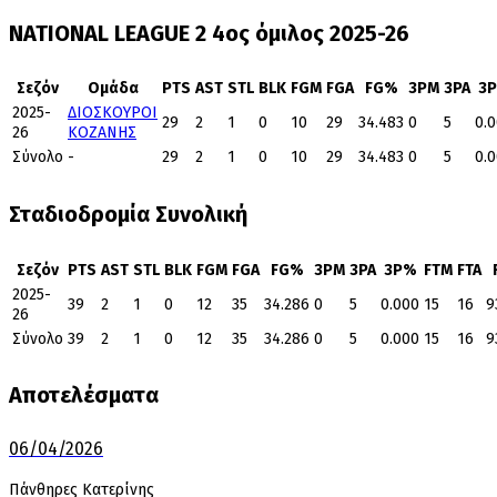
NATIONAL LEAGUE 2 4ος όμιλος 2025-26
Σεζόν
Ομάδα
PTS
AST
STL
BLK
FGM
FGA
FG%
3PM
3PA
3
2025-
ΔΙΟΣΚΟΥΡΟΙ
29
2
1
0
10
29
34.483
0
5
0.
26
ΚΟΖΑΝΗΣ
Σύνολο
-
29
2
1
0
10
29
34.483
0
5
0.
Σταδιοδρομία Συνολική
Σεζόν
PTS
AST
STL
BLK
FGM
FGA
FG%
3PM
3PA
3P%
FTM
FTA
2025-
39
2
1
0
12
35
34.286
0
5
0.000
15
16
9
26
Σύνολο
39
2
1
0
12
35
34.286
0
5
0.000
15
16
9
Αποτελέσματα
06/04/2026
Πάνθηρες Κατερίνης